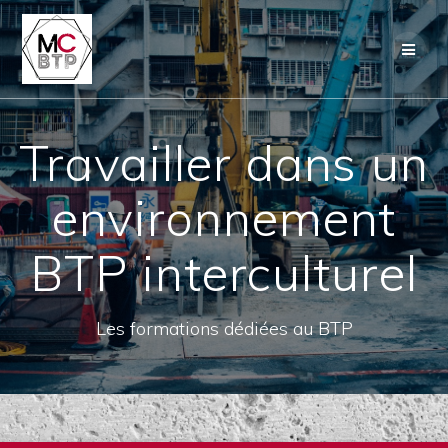
Skip
to
content
Travailler dans un
environnement
BTP interculturel
Les formations dédiées au BTP