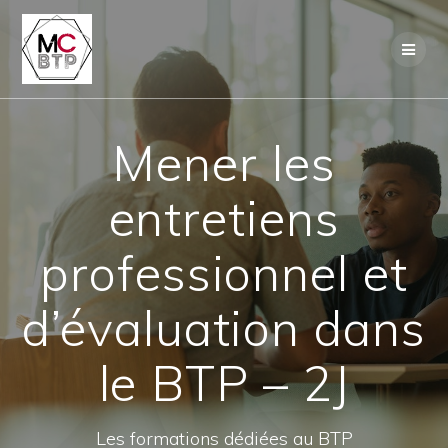
Skip
to
content
Mener les
entretiens
professionnel et
d’évaluation dans
le BTP – 2J
Les formations dédiées au BTP