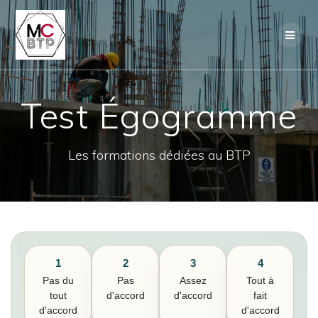
Skip
to
content
Test Égogramme
Les formations dédiées au BTP
1
2
3
4
Pas du
Pas
Assez
Tout à
tout
d'accord
d'accord
fait
d'accord
d'accord